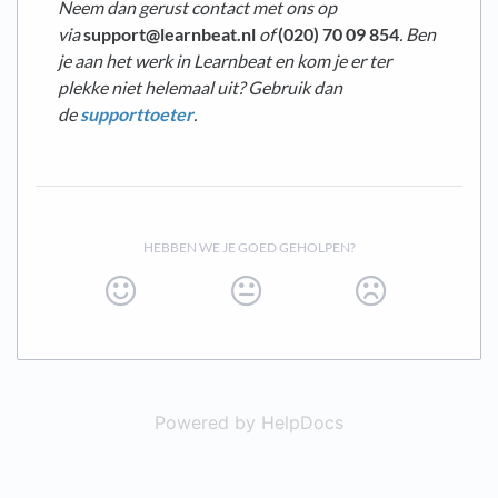
Neem dan gerust contact met ons op
via
support@learnbeat.nl
of
(020) 70 09 854
. Ben
je aan het werk in Learnbeat en kom je er ter
plekke niet helemaal uit? Gebruik dan
de
supporttoeter
.
HEBBEN WE JE GOED GEHOLPEN?
Powered by HelpDocs
(opens in a new t