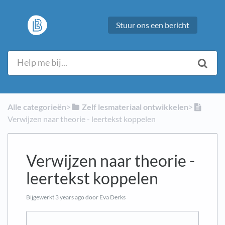
Stuur ons een bericht
Alle categorieën
​>​
​Zelf lesmateriaal ontwikkelen
​>​
Verwijzen naar theorie - leertekst koppelen
Verwijzen naar theorie -
leertekst koppelen
Bijgewerkt
3 years ago
door Eva Derks