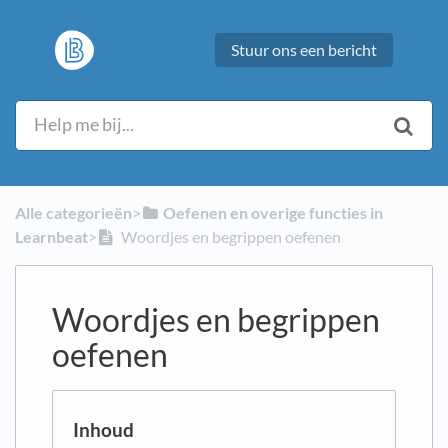
Stuur ons een bericht
Alle categorieën
​>​
​Oefenen en overige functies in
Learnbeat
​>​
Woordjes en begrippen oefenen
Woordjes en begrippen
oefenen