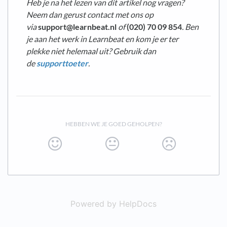
Heb je na het lezen van dit artikel nog vragen?
Neem dan gerust contact met ons op
via
support@learnbeat.nl
of
(020) 70 09 854
. Ben
je aan het werk in Learnbeat en kom je er ter
plekke niet helemaal uit? Gebruik dan
de
supporttoeter
.
HEBBEN WE JE GOED GEHOLPEN?
Powered by HelpDocs
(opens in a new t