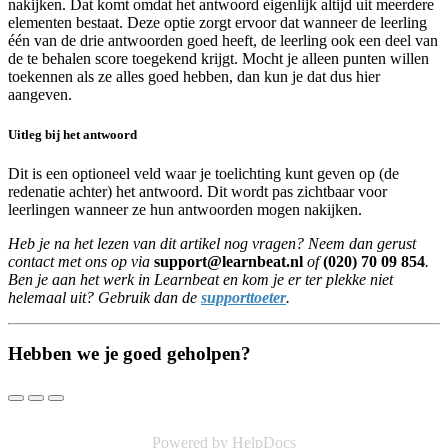
nakijken. Dat komt omdat het antwoord eigenlijk altijd uit meerdere
elementen bestaat. Deze optie zorgt ervoor dat wanneer de leerling
één van de drie antwoorden goed heeft, de leerling ook een deel van
de te behalen score toegekend krijgt. Mocht je alleen punten willen
toekennen als ze alles goed hebben, dan kun je dat dus hier
aangeven.
Uitleg bij het antwoord
Dit is een optioneel veld waar je toelichting kunt geven op (de
redenatie achter) het antwoord. Dit wordt pas zichtbaar voor
leerlingen wanneer ze hun antwoorden mogen nakijken.
Heb je na het lezen van dit artikel nog vragen? Neem dan gerust
contact met ons op via
support@learnbeat.nl
of
(020) 70 09 854
.
Ben je aan het werk in Learnbeat en kom je er ter plekke niet
helemaal uit? Gebruik dan de
supporttoeter
.
Hebben we je goed geholpen?
Powered by HelpDocs
(opens in a new tab)