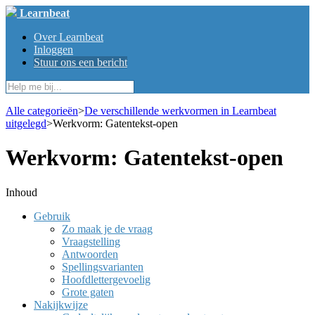
Learnbeat
Over Learnbeat
Inloggen
Stuur ons een bericht
Alle categorieën
​>​
​De verschillende werkvormen in Learnbeat
uitgelegd
​>​
Werkvorm: Gatentekst-open
Werkvorm: Gatentekst-open
Gebruik
Zo maak je de vraag
Vraagstelling
Antwoorden
Spellingsvarianten
Hoofdlettergevoelig
Grote gaten
Nakijkwijze