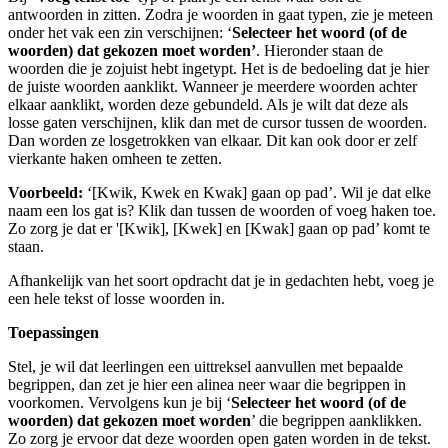
antwoorden in zitten. Zodra je woorden in gaat typen, zie je meteen
onder het vak een zin verschijnen: ‘
S
electeer het woord (of de
woorden) dat gekozen moet worden’
. Hieronder staan de
woorden die je zojuist hebt ingetypt. Het is de bedoeling dat je hier
de juiste woorden aanklikt. Wanneer je meerdere woorden achter
elkaar aanklikt, worden deze gebundeld. Als je wilt dat deze als
losse gaten verschijnen, klik dan met de cursor tussen de woorden.
Dan worden ze losgetrokken van elkaar. Dit kan ook door er zelf
vierkante haken omheen te zetten.
Voorbeeld:
‘[Kwik, Kwek en Kwak] gaan op pad’. Wil je dat elke
naam een los gat is? Klik dan tussen de woorden of voeg haken toe.
Zo zorg je dat er '[Kwik], [Kwek] en [Kwak] gaan op pad’ komt te
staan.
Afhankelijk van het soort opdracht dat je in gedachten hebt, voeg je
een hele tekst of losse woorden in.
Toepassingen
Stel, je wil dat leerlingen een uittreksel aanvullen met bepaalde
begrippen, dan zet je hier een alinea neer waar die begrippen in
voorkomen. Vervolgens kun je bij ‘
Selecteer het woord (of de
woorden) dat gekozen moet worden
’ die begrippen aanklikken.
Zo zorg je ervoor dat deze woorden open gaten worden in de tekst.