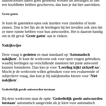
naamwoorden alleen goed gerekend worden als leerlingen ze met
een hoofdletter hebben geschreven, dan kun je dat hier aanvinken.
Grote gaten
Je kunt de gatentekst-open ook inzetten voor zinsdelen of korte
zinnen. Dan is het fijn als de leerlingen bij het invullen ook zien dat
ze meer ruimte hebben voor hun antwoorden. Het is daarom handig
om in dit geval ‘
Grote gaten
’ aan te vinken.
Nakijkwijze
Deze vraag is
gesloten
en staat standaard op '
Automatisch
nakijken
'. Je kunt de werkvorm ook voor open vragen gebruiken,
waarbij leerlingen op verschillende manieren het juiste antwoord
kunnen formuleren. Dan kies je voor
‘Leerling kijkt zichzelf na
’.
Mocht je de werkvorm willen gebruiken voor een evaluerende of
subjectieve vraag, dan kun je bij nakijkmodus kiezen voor ‘
Niet
nakijken
’.
Gedeeltelijk goede antwoorden toestaan
Bij deze werkvorm staat de optie ‘
Gedeeltelijk goede antwoorden
toestaan
’ automatisch aangevinkt als je kiest voor automatisch