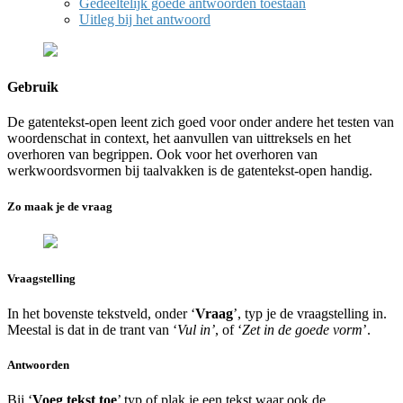
Gedeeltelijk goede antwoorden toestaan
Uitleg bij het antwoord
Gebruik
De gatentekst-open leent zich goed voor onder andere het testen van
woordenschat in context, het aanvullen van uittreksels en het
overhoren van begrippen. Ook voor het overhoren van
werkwoordsvormen bij taalvakken is de gatentekst-open handig.
Zo maak je de vraag
Vraagstelling
In het bovenste tekstveld, onder ‘
Vraag
’, typ je de vraagstelling in.
Meestal is dat in de trant van ‘
Vul in’
, of ‘
Zet in de goede vorm
’.
Antwoorden
Bij ‘
Voeg tekst toe
’ typ of plak je een tekst waar ook de