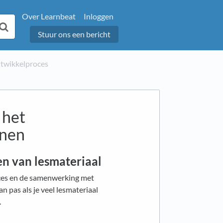
Over Learnbeat
Inloggen
Stuur ons een bericht
ntwikkelproces
 het
jnen
en van lesmateriaal
oces en de samenwerking met
 pas als je veel lesmateriaal
.