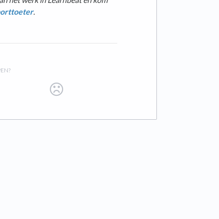
orttoeter
.
PEN?
ab)