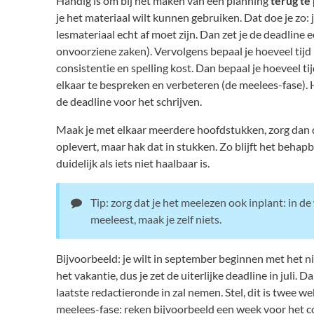
Handig is om bij het maken van een planning
terug te
je het materiaal wilt kunnen gebruiken. Dat doe je zo:
lesmateriaal echt af moet zijn. Dan zet je de deadline 
onvoorziene zaken). Vervolgens bepaal je hoeveel tijd
consistentie en spelling kost. Dan bepaal je hoeveel t
elkaar te bespreken en verbeteren (de meelees-fase). 
de deadline voor het schrijven.
Maak je met elkaar meerdere hoofdstukken, zorg dan dat
oplevert, maar hak dat in stukken. Zo blijft het behap
duidelijk als iets niet haalbaar is.
Tip: zorg dat je het meelezen ook inplant: in d
meeleest, maak je zelf niets.
Bijvoorbeeld: je wilt in september beginnen met het n
het vakantie, dus je zet de uiterlijke deadline in juli. D
laatste redactieronde in zal nemen. Stel, dit is twee w
meelees-fase: reken bijvoorbeeld een week voor het c