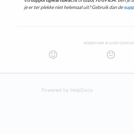
je er ter plekke niet helemaal uit? Gebruik dan de
supp
HEBBEN WE JE GOED GEHOL
Powered by HelpDocs
(opens in a new t