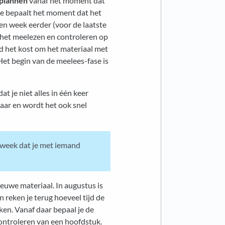
 plannen
vanaf het moment dat
 je bepaalt het moment dat het
een week eerder (voor de laatste
 het meelezen en controleren op
ijd het kost om het materiaal met
Het begin van de meelees-fase is
 je niet alles in één keer
baar en wordt het ook snel
e week dat je met iemand
ieuwe materiaal. In augustus is
an reken je terug hoeveel tijd de
eken. Vanaf daar bepaal je de
ontroleren van een hoofdstuk.