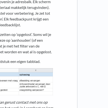
bovenin je adresbalk. Elk scherm
teriaal makkelijk terugvinden).
tel voor verbetering. Je zet tot
n’. Elk feedbackpunt krijgt een
eedbacklijst.
zetten op ‘opgelost’. Soms wil je
deze op ‘aanhouden’ (of een
 je met het filter van de
t worden en wat al is opgelost.
dstuk een eigen tabblad.
dan gerust contact met ons op
 aan het werk in Learnbeat en kom