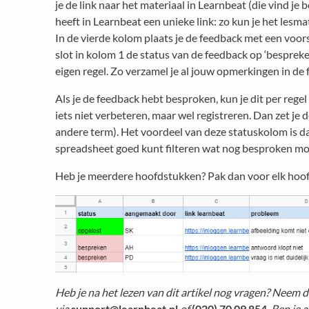
je de link naar het materiaal in Learnbeat (die vind je 
heeft in Learnbeat een unieke link: zo kun je het lesma
In de vierde kolom plaats je de feedback met een voors
slot in kolom 1 de status van de feedback op ‘bespreke
eigen regel. Zo verzamel je al jouw opmerkingen in de f
Als je de feedback hebt besproken, kun je dit per regel 
iets niet verbeteren, maar wel registreren. Dan zet je 
andere term). Het voordeel van deze statuskolom is dat
spreadsheet goed kunt filteren wat nog besproken moe
Heb je meerdere hoofdstukken? Pak dan voor elk hoof
Heb je na het lezen van dit artikel nog vragen? Neem 
via
support@learnbeat.nl
of
(020) 70 09 854
. Ben je