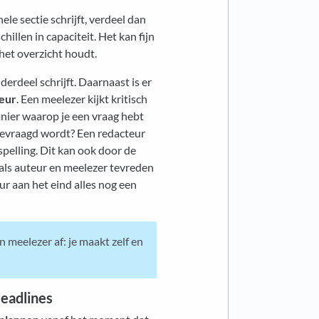
ele sectie schrijft, verdeel dan
illen in capaciteit. Het kan fijn
het overzicht houdt.
derdeel schrijft. Daarnaast is er
eur
. Een meelezer kijkt kritisch
nier waarop je een vraag hebt
 gevraagd wordt? Een redacteur
spelling. Dit kan ook door de
 als auteur en meelezer tevreden
ur aan het eind alles nog een
n meelezer af: je maakt zelf en
deadlines