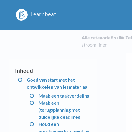
Learnbeat
Alle categorieën
​>​
​Ze
stroomlijnen
Goed van start met het
ontwikkelen van lesmateriaal
Maak een taakverdeling
Maak een
(terug)planning met
duidelijke deadlines
Houd een
voortgangsdocument bij