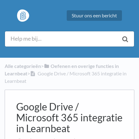
Stuur ons een bericht
Alle categorieën
​>​
​Oefenen en overige functies in
Learnbeat
​>​
Google Drive / Microsoft 365 integratie in
Learnbeat
Google Drive /
Microsoft 365 integratie
in Learnbeat