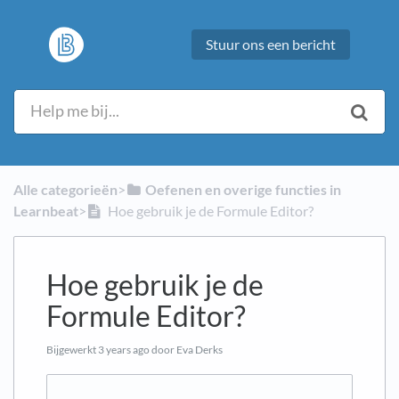
Stuur ons een bericht
Alle categorieën
​>​
​Oefenen en overige functies in
Learnbeat
​>​
Hoe gebruik je de Formule Editor?
Hoe gebruik je de
Formule Editor?
Bijgewerkt
3 years ago
door Eva Derks