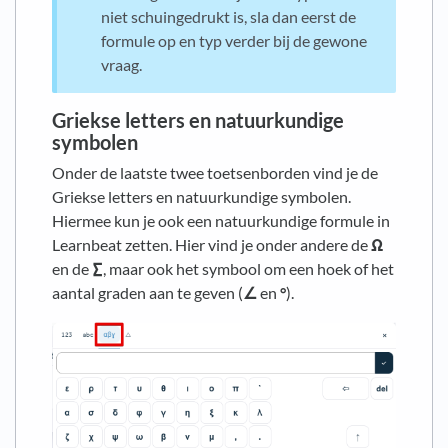
niet schuingedrukt is, sla dan eerst de
formule op en typ verder bij de gewone
vraag.
Griekse letters en natuurkundige
symbolen
Onder de laatste twee toetsenborden vind je de
Griekse letters en natuurkundige symbolen.
Hiermee kun je ook een natuurkundige formule in
Learnbeat zetten. Hier vind je onder andere de
Ω
en de
∑
, maar ook het symbool om een hoek of het
aantal graden aan te geven (
∠
en
°
).