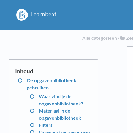
Learnbeat
Alle categorieën
​>​
​Ze
De opgavenbibliotheek
gebruiken
Waar vind je de
opgavenbibliotheek?
Materiaal in de
opgavenbibliotheek
Filters
Opgaven toevoegen aan