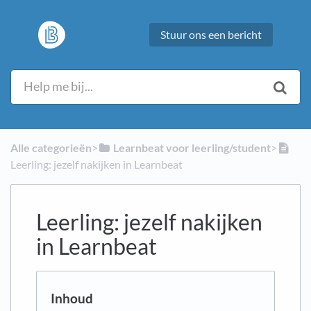
Stuur ons een bericht
Alle categorieën
​>​
​Learnbeat voor leerling/student
​>​
Leerling: jezelf nakijken in Learnbeat
Leerling: jezelf nakijken
in Learnbeat