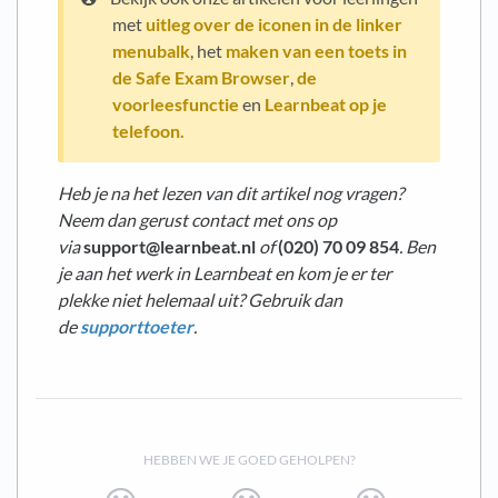
met
uitleg over de iconen in de linker
menubalk
, het
maken van een toets in
de Safe Exam Browser
,
de
voorleesfunctie
en
Learnbeat op je
telefoon.
Heb je na het lezen van dit artikel nog vragen?
Neem dan gerust contact met ons op
via
support@learnbeat.nl
of
(020) 70 09 854
. Ben
je aan het werk in Learnbeat en kom je er ter
plekke niet helemaal uit? Gebruik dan
de
supporttoeter
.
HEBBEN WE JE GOED GEHOLPEN?